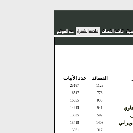
القصائد
عدد الأبيات
23187
1128
16517
776
15855
933
هاوي
14415
941
ى
13835
592
يراني
13418
1408
13021
317