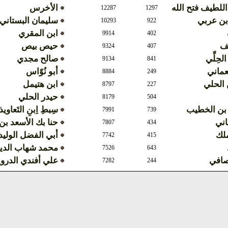
اللطيف فتح الله
الأخرس
12287
1297
بن عربي
سليمان البستاني
10293
922
ابن المقري
9914
402
ف
حيص بيص
9324
407
الحِلِّي
صالح مجدي
9134
841
عماني
أبو نُوّاس
8884
249
الحلي
ابن هتيمل
8797
227
حيدر الحلي
8179
504
 بن الخطيب
سِبطِ اِبنِ التَعاوي
7991
739
اني
حنا بك الأسعد ب
7807
434
ملك
أبي الفضل الوليد
7742
415
محمد شهاب الدي
7526
643
صافي
علي أفندي الدر
7282
244