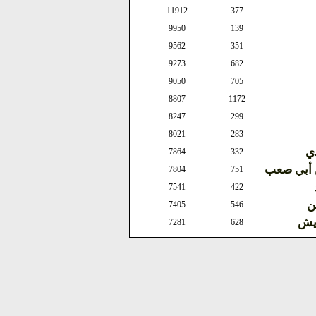
11912
377
9950
139
9562
351
9273
682
9050
705
8807
1172
8247
299
8021
283
ذي
7864
332
ن أبي صعب
7804
751
7541
422
ن
7405
546
ويش
7281
628