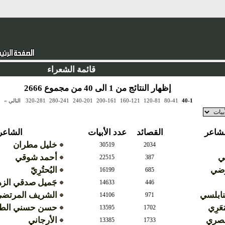
قائمة الشعراء
إظهار النتائج من 1 الى 40 من مجموع 2666
40-1
80-41
120-81
160-121
200-161
240-201
280-241
320-281
التالي »
لشاعر
القصائد
عدد الأبيات
الشاعر
خليل مطران
30519
2034
مي
أحمد شوقي
22515
387
رضي
البُحتُرِيّ
16199
685
جَميل صدقي الز
14633
446
لنابلسي
الشريف المرتض
14106
971
َعَرِي
حسن حسني الطو
13595
1702
لمصري
الأرجاني
13385
1733