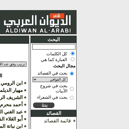
البحث
كل الكلمات
العبارة كما هي
مجال البحث
بحث في القصائد
ا
ابن الرومي
بحث في شروح
مهيار الديل
الأبيات
الشريف ال
بحث في الشعراء
أحمد محرم
عبد الغني ا
القصائد
أَبو العَلاء الم
قائمة القصائد
ابن نباتة ا