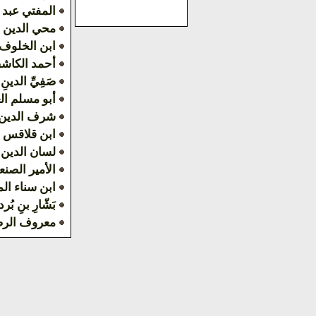
المفتي عبد 
محي الدين 
ابن الخلوف
أحمد الكاش
صَفِيِّ الدينِ 
أبو مسلم ال
شرف الدين 
ابن قلاقس
لسان الدين
الأمير الصنع
ابن سناء ال
بَشّارِ بنِ بُرد
معروف الر