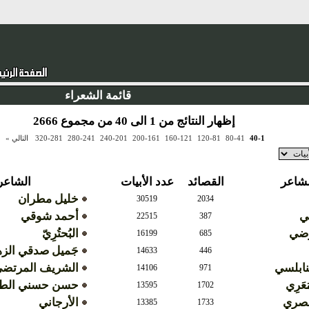
قائمة الشعراء
إظهار النتائج من 1 الى 40 من مجموع 2666
40-1
80-41
120-81
160-121
200-161
240-201
280-241
320-281
التالي »
لشاعر
القصائد
عدد الأبيات
الشاعر
خليل مطران
30519
2034
مي
أحمد شوقي
22515
387
رضي
البُحتُرِيّ
16199
685
جَميل صدقي الز
14633
446
لنابلسي
الشريف المرتض
14106
971
َعَرِي
حسن حسني الطو
13595
1702
لمصري
الأرجاني
13385
1733