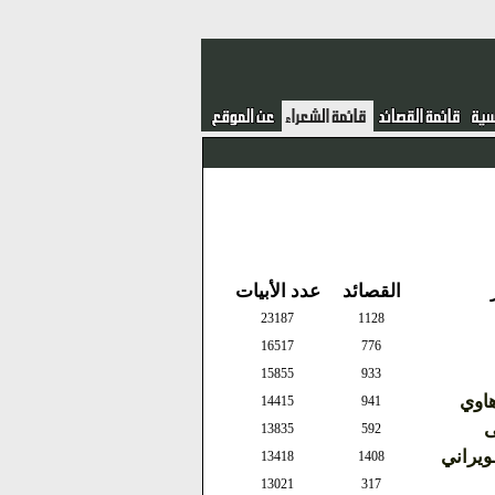
القصائد
عدد الأبيات
23187
1128
16517
776
15855
933
هاوي
14415
941
ى
13835
592
يراني
13418
1408
13021
317