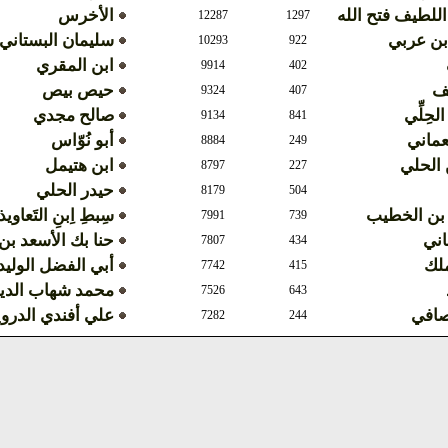
اللطيف فتح الله
الأخرس
12287
1297
بن عربي
سليمان البستاني
10293
922
ابن المقري
9914
402
ف
حيص بيص
9324
407
الحِلِّي
صالح مجدي
9134
841
عماني
أبو نُوّاس
8884
249
الحلي
ابن هتيمل
8797
227
حيدر الحلي
8179
504
 بن الخطيب
سِبطِ اِبنِ التَعاوي
7991
739
اني
حنا بك الأسعد ب
7807
434
ملك
أبي الفضل الوليد
7742
415
محمد شهاب الدي
7526
643
صافي
علي أفندي الدر
7282
244