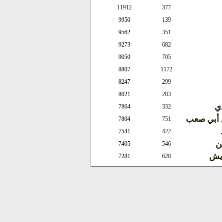
11912
377
9950
139
9562
351
9273
682
9050
705
8807
1172
8247
299
8021
283
ذي
7864
332
ن أبي صعب
7804
751
7541
422
ن
7405
546
ويش
7281
628