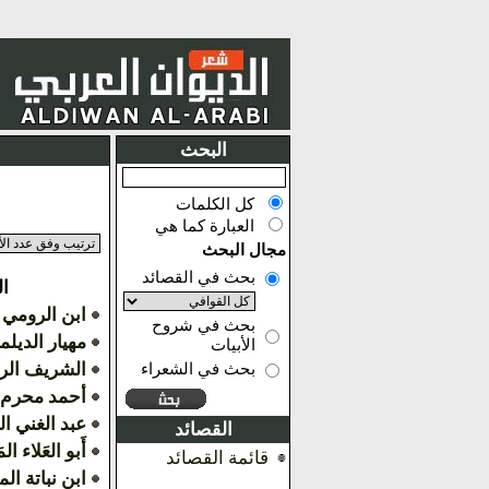
البحث
كل الكلمات
العبارة كما هي
مجال البحث
بحث في القصائد
ا
ابن الرومي
بحث في شروح
مهيار الديل
الأبيات
الشريف ال
بحث في الشعراء
أحمد محرم
عبد الغني ا
القصائد
أَبو العَلاء الم
قائمة القصائد
ابن نباتة ا