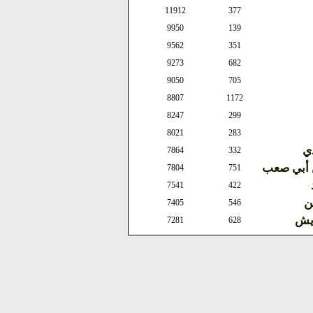
11912
377
9950
139
9562
351
9273
682
9050
705
8807
1172
8247
299
8021
283
ذي
7864
332
ن أبي صعب
7804
751
7541
422
ن
7405
546
ويش
7281
628