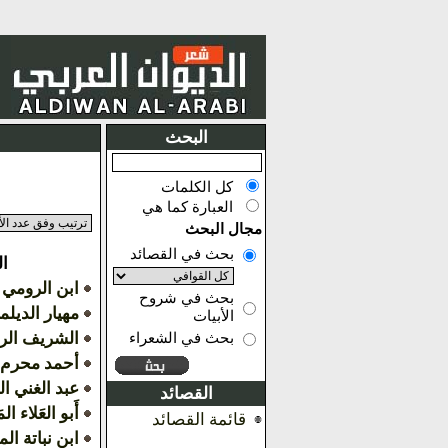
البحث
كل الكلمات
العبارة كما هي
مجال البحث
بحث في القصائد
ا
ابن الرومي
بحث في شروح
مهيار الديل
الأبيات
الشريف ال
بحث في الشعراء
أحمد محرم
عبد الغني ا
القصائد
أَبو العَلاء الم
قائمة القصائد
ابن نباتة ا