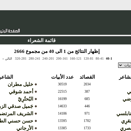
قائمة الشعراء
إظهار النتائج من 1 الى 40 من مجموع 2666
40-1
80-41
120-81
160-121
200-161
240-201
280-241
320-281
التالي »
لشاعر
القصائد
عدد الأبيات
الشاعر
خليل مطران
30519
2034
مي
أحمد شوقي
22515
387
رضي
البُحتُرِيّ
16199
685
جَميل صدقي الز
14633
446
لنابلسي
الشريف المرتض
14106
971
َعَرِي
حسن حسني الطو
13595
1702
لمصري
الأرجاني
13385
1733