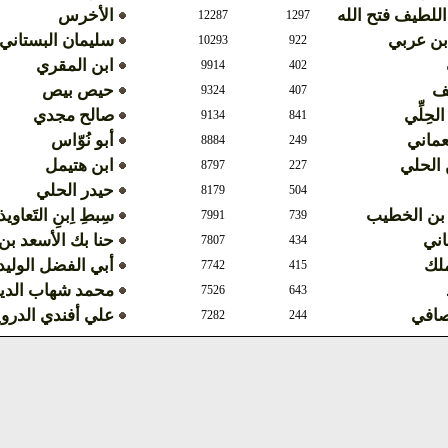
اللطيف فتح الله
الأخرس
12287
1297
بن عربي
سليمان البستاني
10293
922
ابن المقري
9914
402
ف
حيص بيص
9324
407
الحِلِّي
صالح مجدي
9134
841
عماني
أبو نُوّاس
8884
249
الحلي
ابن هتيمل
8797
227
حيدر الحلي
8179
504
 بن الخطيب
سِبطِ اِبنِ التَعاوي
7991
739
اني
حنا بك الأسعد ب
7807
434
ملك
أبي الفضل الوليد
7742
415
محمد شهاب الدي
7526
643
صافي
علي أفندي الدر
7282
244