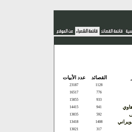
القصائد
عدد الأبيات
23187
1128
16517
776
15855
933
هاوي
14415
941
ى
13835
592
يراني
13418
1408
13021
317