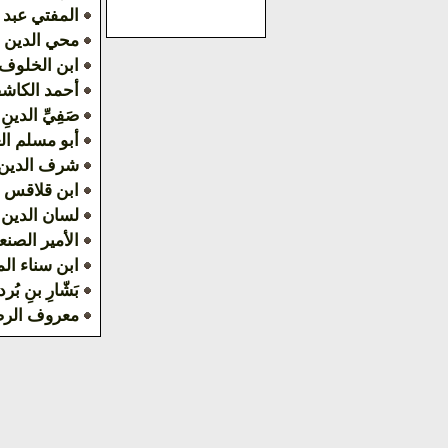
المفتي عبد 
محي الدين 
ابن الخلوف
أحمد الكاش
صَفِيِّ الدينِ 
أبو مسلم ال
شرف الدين 
ابن قلاقس
لسان الدين
الأمير الصنع
ابن سناء ال
بَشّارِ بنِ بُرد
معروف الر