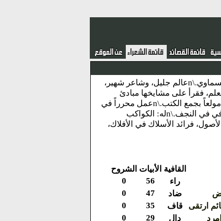
نبذة : محمد بن طاهر بن حبيب بن حسين بن محسن بن تركي الفضلي الشهير بالسماوي.\nعالم جليل، وشاعر شهير،
باً للعلم، فقرأ على مشايخها مبادئ
العلوم.\nتنقل بين النجف والسماوة وبغداد وكربلاء، وعين قاضياً في النجف، وكان مولعاً بجمع الكتب.\nعمل محرراً في
جريدة الزوراء.\nله شعر جيد تجاوز الأربعة آلاف بيت، وله العديد من الأراجيز.\nتوفي في النجف.\nله: الكواكب
لأصول، فرائد الأسلاك في الأفلاك،
القافية
الأبيات
الشروح
0
56
راء
0
47
مض
ضاد
0
35
ائم ارتقى
قاف
0
29
مرد
دال