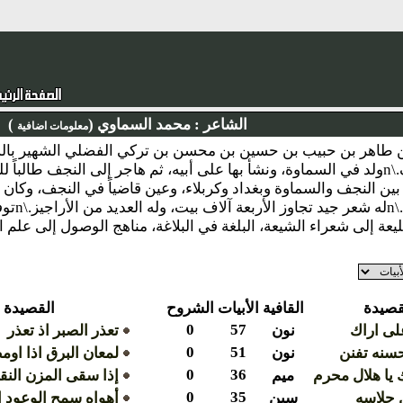
الشاعر :
محمد السماوي (
)
معلومات اضافية
وأديب معروف.\nولد في السماوة، ونشأ بها على أبيه، ثم هاجر إلى النجف طال
يعة إلى شعراء الشيعة، البلغة في البلاغة، مناهج الوصول إلى علم ا
قصيدة
القافية
الأبيات
الشروح
القصيدة
0
57
لى اراك
نون
تعذر الصبر اذ تعذر
0
51
سنه تفنن
نون
لمعان البرق اذا او
0
36
 يا هلال محرم
ميم
إذا سقى المزن النق
0
35
ل جلاسه
سين
أهواه سمح الوعود ا