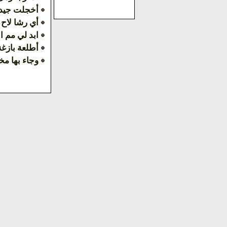
أخجلت جيد ا
أي رشا لاح 
ابد لي مم ا
أطلعة بازغة
وجاء بها مخ