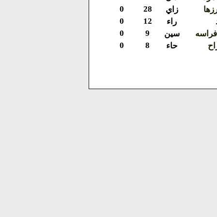
0
28
زها
زاي
0
12
راء
0
9
افراسه
سين
0
8
راح
حاء