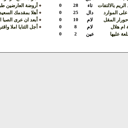
0
28
لريم بالالتفات
تاء
أروضة العارضين طر
0
25
على الموارد
دال
أهلا بمقدمك السعيد
0
10
حورار المقل
لام
أبعد ان عرى الصبا 
0
8
 ام هلال
لام
أجل الثنايا املا واقت
0
2
لعة عليها
عين