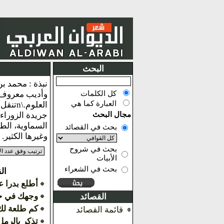
البحث
كل الكلمات
العبارة كما هي
مجال البحث
السماوية، الطل
بحث في القصائد
وغيرها الكثير.
بحث في شروح
الأبيات
بحث في الشعراء
ال
أطلع بدرا ع
وجهك في ح
القصائد
كم طلعة لك
قائمة القصائد
تذكر بالرم