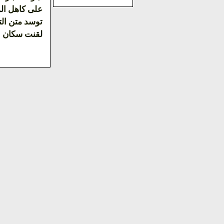
على كاهل الو
توسد متن الت
لقنت سكان ا