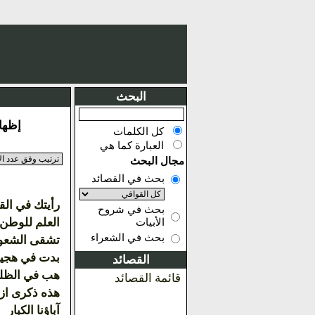
البحث
إظهار النت
كل الكلمات
العبارة كما هي
مجال البحث
بحث في القصائد
رأيتك في الق
بحث في شروح
العلم للوطن 
الأبيات
بحث في الشعراء
تشقى الشعو
بدت في هجير 
القصائد
هب في الظلم
قائمة القصائد
هذه ذكرى از
آباؤنا الكبار