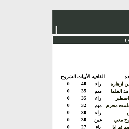
)
ة
القافية
الأبيات
الشروح
0
40
عن ازهاره
راء
0
35
د القلما
ميم
0
35
 اصطبر
راء
0
32
 علمت محرم
ميم
0
30
س
راء
0
30
وح معي
عين
0
27
 ثم ابا
باء