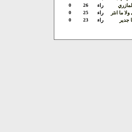
0
26
لمازري
راء
0
25
لا ما انثر
راء
0
23
ا جدير
راء