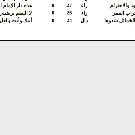
0
27
د والاحترام
راء
هذه دار الإمام ا
0
26
راب القمر
راء
لا النظم يرضيني و
0
24
لخمائل شدوها
دال
أتتك وأنت بالعلي