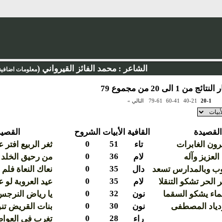
الشاعر :
محمد الفائز القيرواني (
معلومات اضافية
ائج من 1 الى 20 من مجموع 79
20-1
40-21
60-41
79-61
التالي »
القصيدة
القافية
الأبيات
الشروح
القصيد
0
51
رون الغابرات
تاء
ثغر الربيع افتر 
0
36
العزيز وآله
لام
من رحيق الخلد م
0
35
ب وبالمدارس تسعد
دال
نعاك النعاة فلم
0
35
الحر تشكو التنقلا
لام
عيد العروبة لو
0
32
اء يشكو السقما
نون
يا رياض النرج
0
30
دياد المصطفى
نون
بنات القريض تن
0
28
راء
تغرب في العواصم