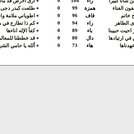
0
104
 شأنا كبيرا
راء
أرى الأرض قد ماد
0
99
ون الفناء
همزة
طلعت كبدر دجى 
0
96
 خاتم
قاف
اطوياني ملامة وا
0
94
ى الطاهر
راء
كم ذا تطارح في م
0
89
احيت حبيبنا
باء
كفأ الإله اناءها
0
80
 في ارتيادها
دال
قد خططنا للمعال
0
73
عهدناها
هاء
ألله يا حامي الشر