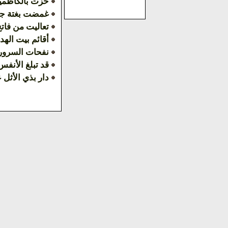
حزت بالكاظمين
غمضت بغتة جف
تعاليت من فاتح
أقائم بيت الهد
نفحات السرور 
قد تبلغ الأنفس
دار بذي الأثل 