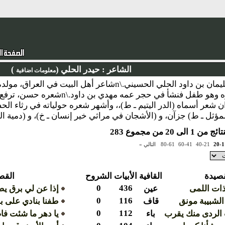
الشاعر :
حيدر الحلي (
)
معلومات اضافية
نبذة : حيدر بن سليمان بن داود الحلي الحسيني.\nشاعر أهل ا
النجف.\nمات أبوه وهو طفل فنشأ في ح
لمؤثل ـ ط) جزآن، و (الأشجان في مراثي خير إنسان ـ خ)، و (دمية ا
الى 20 من مجموع 283
20-1
40-21
60-41
80-61
التالي »
قصيدة
القافية
الأبيات
الشروح
القص
0
436
ات اللمى
عين
إذا عن لي برق يض
0
116
لشبيبة مونق
قاف
طفنا بنادي على ب
0
112
الردى منك يقرب
باء
يا دهر ما شئت فا