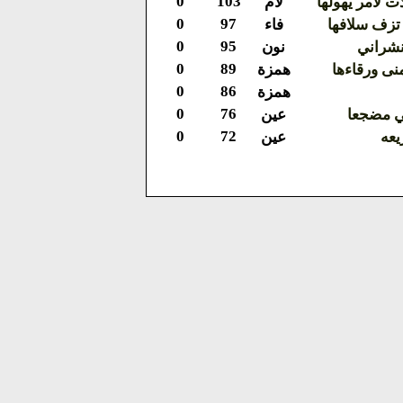
0
103
ت لأمر يهولها
لام
0
97
تزف سلافها
فاء
0
95
نشراني
نون
0
89
نى ورقاءها
همزة
0
86
همزة
0
76
ي مضجعا
عين
0
72
يعه
عين