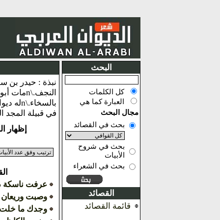
البحث
كل الكلمات
العبارة كما هي
مجال البحث
في قبيلة المجد ا
بحث في القصائد
إظهار النتائج من 1 
بحث في شروح
الأبيات
بحث في الشعراء
ال
عرفت ناسكة ذ
القصائد
وصبت وريعان ا
قائمة القصائد
وجدك ما خلت 