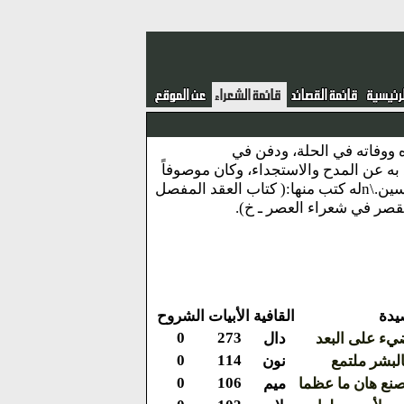
لبيت في العراق، مولده ووفاته في الحلة، ودفن في
جر عمه مهدي بن داود.\nشعره حسن، ترفع به عن المدح والاستجداء، وكان موصوفاً
بالسخاء.\nله ديوان شعر أسماه (الدر اليتيم ـ ط)،، وأشهر شعره حولياته في رثاء الحسين.\nله كتب منها:( كتاب العقد المفصل
لقصر في شعراء العصر ـ خ).
يدة
القافية
الأبيات
الشروح
0
273
يء على البعد
دال
0
114
البشر ملتمع
نون
0
106
صنع هان ما عظما
ميم