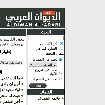
البحث
كل الكلمات
الرسولي (694هـ)، أصله من بلاد المخلاف السليماني، الإقليم الذي يقع على شاطئ البحر الأحمر بتهامة اليمن،
العبارة كما هي
إظهار النتائج من
مجال البحث
بحث في القصائد
بحث في شروح
ال
الأبيات
ما انت تفعل 
بحث في الشعراء
أجيران وادي ا
لولا محبة اهل
القصائد
هبت لنا سحرا
قائمة القصائد
أجر اضلعي م