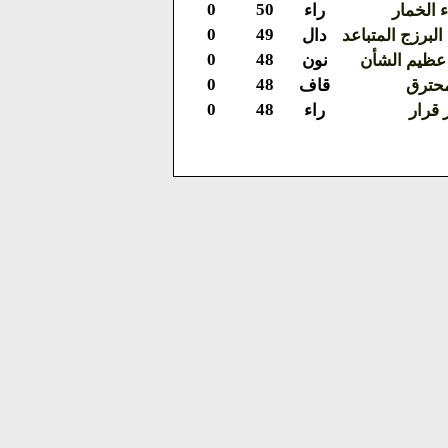
0
50
ء الخمار
راء
0
49
برزج المتباعد
دال
0
48
عظيم الشأن
نون
0
48
محترق
قاف
0
48
 قرار
راء