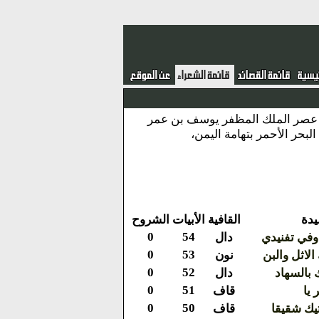
عي نسباً، الضمدي بلداً.\nشاعر، كبير شعراء عصر الملك المظفر يوسف بن عمر
يدة
القافية
الأبيات
الشروح
0
54
وفي تفنيدي
دال
0
53
الاثل والبن
نون
0
52
بالسهاد
دال
0
51
 يا
قاف
0
50
يك شقيقا
قاف