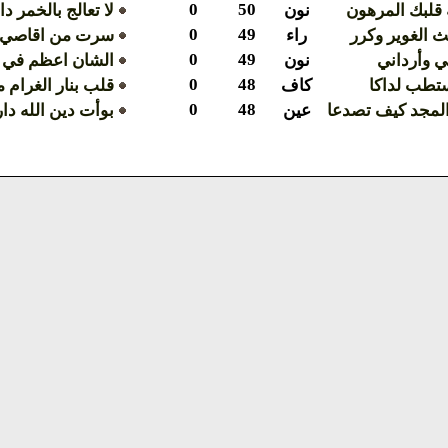
0
50
قلبك المرهون
نون
لا تعالج بالخمر دا
0
49
ث الغوير وكرر
راء
سرت من اقاصي ال
0
49
بي وأرداني
نون
الشان اعظم في 
0
48
تطب لداكا
كاف
قلب بنار الغرام 
0
48
لمجد كيف تصدعا
عين
بوأت دين الله دار