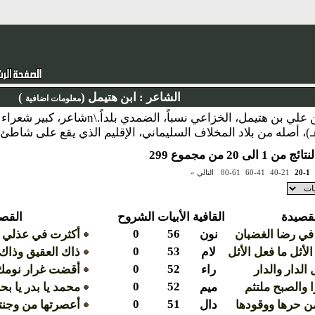
الشاعر :
ابن هتيمل (
)
معلومات اضافية
نبذة : القاسم بن علي بن هتيمل، الخزا
 1 الى 20 من مجموع 299
20-1
40-21
60-41
80-61
التالي »
قصيدة
القافية
الأبيات
الشروح
القص
0
56
في رضا الغضبان
نون
أكثرت في عذلي 
0
53
لأثل ما فعل الأثل
لام
ذاك العقيق وذاك 
0
52
 الدار والدار
راء
أقضت غرار نومك 
0
52
 والصبح ملتثم
ميم
محمد يا بدر يا بحر
0
51
ن حرها ووقودها
دال
أعصرتها من وجنت