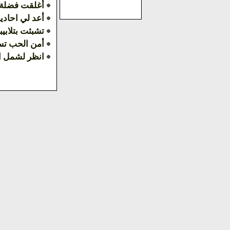
أغلقت فضلة 
أعد لي احادي
تشبثت بتلابي
أمن الحب تس
انظر لشمل ا