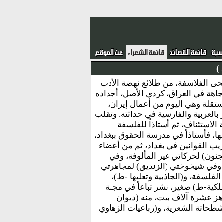
)
بن الملا أحمد بابان الزهاوي.\nشاعر، نحى منحى الفلاسفة، من طلائع نهضة الأدب
وجاهة في العراق، كردي الأصل، أجداده
ستقلة وهي اليوم من أعمال إيران،
بالعربية والفارسية في حداثته. وتقلب
استئناف، ثم أستاذاً للفلسفة
بها، فأستاذاً في مدرسة الحقوق ببغداد،
عريب القوانين في بغداد، ثم من أعضاء
ون) لحركاتي غير المألوفة، وفي
 وفي شيخوختي (الزنديق) لمجاهرتي
 العربية.\nوله: (الكائنات -ط) في الفلسفة، و(الجاذبية وتعليها -ط)،
لكية-ط) صغير، نشر تباعاً في مجلة
اهز عشرة آلاف بيت، منه (ديوان
طحاتة الشعرية، و(رباعيات الزهاوي