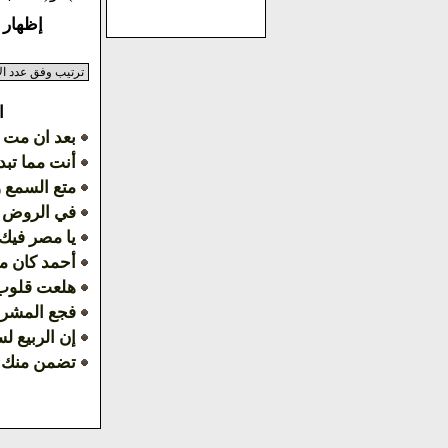
إظهار النتائج م
ا
بعد ان مت و
أنت مما تبد
متع السمع 
في الروض ت
يا مصر فيك
أحمد كان م
هلعت قلوب 
فجع المشر
إن الربيع لس
تضمن منك ال