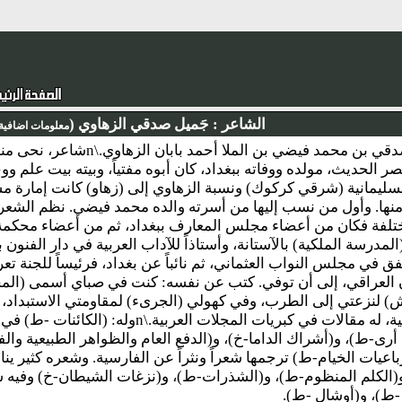
الشاعر :
جَميل صدقي الزهاوي (
معلومات اضافية
نبذة : جميل صدقي بن محمد فيضي 
ر الحديث، مولده ووفاته ببغداد، كان أبوه مفتياً، وبيته بيت علم و
 السليمانية (شرقي كركوك) ونسبة الزهاوي إلى (زهاو) كانت إمارة م
 منها. وأول من نسب إليها من أسرته والده محمد فيضي. نظم الشعر 
فة فكان من أعضاء مجلس المعارف ببغداد، ثم من أعضاء محكمة ال
المدرسة الملكية) بالآستانة، وأستاذاً للآداب العربية في دار الفنون 
نتفق في مجلس النواب العثماني، ثم نائباً عن بغداد، فرئيساً للجنة ت
العراقي، إلى أن توفي. كتب عن نفسه: كنت في صباي أسمى (المجن
) لنزعتي إلى الطرب، وفي كهولي (الجرىء) لمقاومتي الاستبداد،
بآرائي الفلسفية، له مقالات في كبريات المجلات
رى-ط)، و(أشراك الداما-خ)، و(الدفع العام والظواهر الطبيعية والف
اعيات الخيام-ط) ترجمها شعراً ونثراً عن الفارسية. وشعره كثير ين
(الكلم المنظوم-ط)، و(الشذرات-ط)، و(نزغات الشيطان-خ) وفيه ش
 -ط)، و(أوشال -ط).