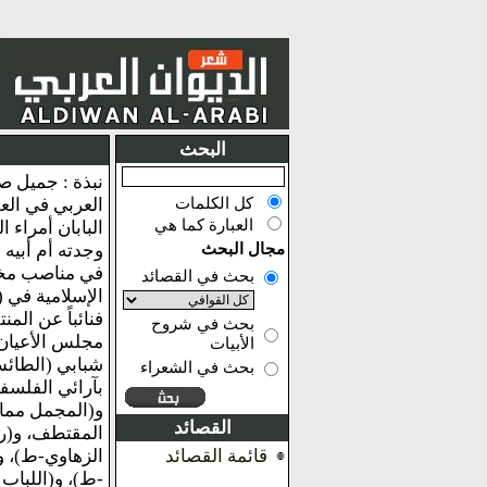
البحث
كل الكلمات
العربي في العص
العبارة كما هي
البابان أمراء
مجال البحث
وجدته أم أبيه
في مناصب مختل
بحث في القصائد
الإسلامية في (
فنائباً عن الم
بحث في شروح
مجلس الأعيان 
الأبيات
شبابي (الطائش
بحث في الشعراء
و(المجمل مما أ
القصائد
المقتطف، و(رب
قائمة القصائد
الزهاوي-ط)، و
-ط)، و(اللباب