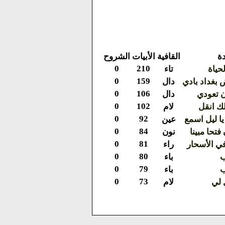
ة
القافية
الأبيات
الشروح
0
210
لحياة
تاء
0
159
بغداد بادي
دال
0
106
ان تعودي
دال
0
102
 لك انقل
لام
0
92
يا ليل اسمع
عين
0
84
تحا مبينا
نون
0
81
ي الأسحار
راء
0
80
ب
باء
0
79
ب
باء
0
73
 لي
لام