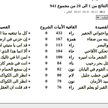
ن 1 الى 20 من مجموع 941
20-1
40-21
60-41
80-61
التالي »
لقصيدة
القافية
الأبيات
الشروح
القصيد
0
432
احتواني الحفير
راء
كل ما تبتغيه منا ا
0
167
ينه من صفاء
همزة
إن حزني في ارض 
0
113
والبصر
راء
قد انى يا منيتي 
0
104
حكي الأقاحي
حاء
ألا انما هذا الذي
0
100
 الشعر مات اميره
راء
لمن انا في تاليك 
0
84
ثل بحر رحيب
باء
انت في شعر كان ف
0
82
القوم في اليابان
نون
إن سجع الحمام ف
0
80
قين خطب جليل
لام
انظر الى الكواك
0
79
يد الأزمان
نون
انظر الى الكواك
0
76
قبر لو يعلم القبر
راء
قد قلت ان العقل