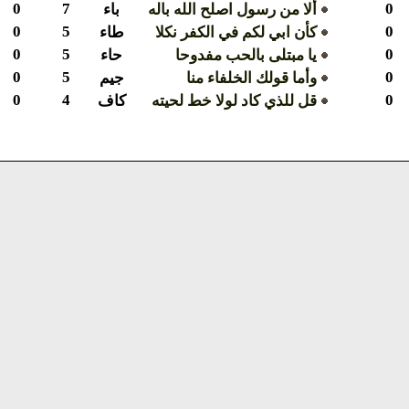
0
7
ألا من رسول اصلح الله باله
باء
0
5
كأن ابي لكم في الكفر نكلا
طاء
0
5
يا مبتلى بالحب مفدوحا
حاء
0
5
وأما قولك الخلفاء منا
جيم
0
4
قل للذي كاد لولا خط لحيته
كاف