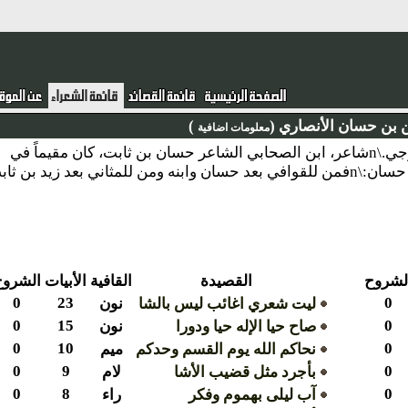
 حسان الأنصاري (
)
معلومات اضافية
نبذة : عبد الرحمن بن حسان بن ثابت الأنصاري الخزرجي.\nشاعر، ابن الصحابي الشاعر حسان بن ثابت، كان مقيماً في
 بن ثابت
وح
القصيدة
القافية
الأبيات
الشروح
0
23
ليت شعري اغائب ليس بالشا
نون
0
15
صاح حيا الإله حيا ودورا
نون
0
10
نحاكم الله يوم القسم وحدكم
ميم
0
9
بأجرد مثل قضيب الأشا
لام
0
8
آب ليلى بهموم وفكر
راء