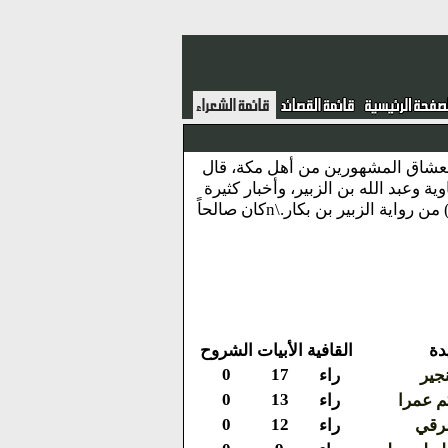
جمح بن لؤي بن غالب القريشي.\nأحد الشعراء العشاق المشهورين من أهل مكة، قال
مع إلى الطبع التجويد.\nله مدائح في معاوية وعبد الله بن الزبير، وأخبار كثيرة
مع عمرة الجمحية وعاتكة بنت معاوية، في شعره رقة وجزالة، وله (ديوان شعر-ط) من رواية الزبير بن بكار.\nكان صالحاً
دة
القافية
الأبيات
الشروح
0
17
جير
راء
0
13
م عمرا
راء
0
12
شرقي
راء