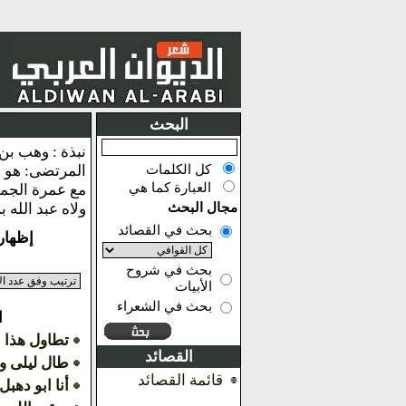
البحث
كل الكلمات
العبارة كما هي
مجال البحث
ولاه عبد الله 
بحث في القصائد
إظهار النتائ
بحث في شروح
الأبيات
بحث في الشعراء
ا
تطاول هذا ال
القصائد
طال ليلى و
قائمة القصائد
أنا ابو ده