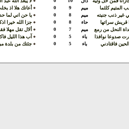
0
10
زانا فمن حل وليه
دال
لا يبعد الله عبد ا
0
9
ب المتيم كلثما
ميم
أعاتك هلا اذ بخل
0
8
 غير ذنب جنيته
ميم
يا حن اني لما حد
0
8
ا قريش سراتها
حاء
جزا الله خيرا اذ
0
7
غداة النحل من رمع
ميم
ألال تقل مهلا ف
0
5
رت صدوعا نوافذا
باء
آب هذا الليل فاكت
0
5
لحين فاقتادني
باء
جئتك من بلدة مب