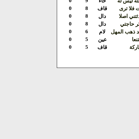
0
9
لله ليس له
حاء
0
8
ت فلا ترى
قاف
0
8
ثتني اصلا
دال
0
8
كر حاجتي
دال
0
6
قد ذهب المهل
لام
0
5
نعا
عين
0
5
اركة
قاف