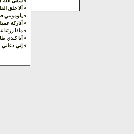
سقى الله جا
ألا علق القل
يلومونني في
أتاركة عمد
ماذا رزئنا 
أيا كبدي طا
إني دعاني ا