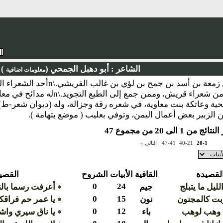
الشاعر :
أبو دهبل الجمحي (
)
معلومات اضافية
نبذة : وهب بن زمعة بن أسد بن 
المرتضى: هو من شعراء قريش، وممن ج
بن الزبير بعض أعمال اليمن، وتوفي بعليب ( موضع بتهامة ).
ج من 1 الى 20 من مجموع 47
20-1
40-21
47-41
التالي »
لقصيدة
القافية
الأبيات
الشروح
القصي
0
24
ليل ما يتبلج
جيم
أعرفت رسما بالن
0
15
بت كالمجنون
نون
يا عمر حم فراقك
0
12
بل وهب لوهب
باء
يا ناق سيري وا