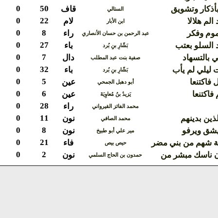
0
50
أذكار وتشويق
قاف
الستالي
0
22
الم هلالا
لام
ابن الأبار
0
8
موم وفكر
راء
عبد الرحمن بن حسان الأنصاري
0
27
 السلو بعتب
باء
بَشّارِ بنِ بُرد
0
7
 بالتسهاد
دال
صفية بنت عبد المطلب
0
32
 ليلي لم يأب
باء
بَشّارِ بنِ بُرد
0
5
 فاكتنعا
عين
أبو دهبل الجمحي
0
6
فاكتنعا
عين
يَزيدُ بنُ مُعاوِيَةَ
0
28
راء
محمد الفائز القيرواني
0
11
لذين بدينهم
نون
محمد الصافي
0
8
يشق ويرفو
نون
مير علي أبو طبيخ
0
21
ة شهم من بني مضر
فاء
حيص بيص
0
2
ن ناسك مبشر من
نون
حمدون بن الحاج السلمي