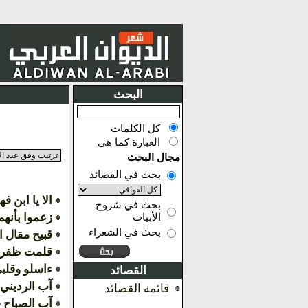
البحث
كل الكلمات
العبارة كما هي
مجال البحث
بحث في القصائد
الا يا ابن ف
بحث في شروح
زعموا بأنهم
الأبيات
بحث في الشعراء
قبيح مقال ا
قلمت ظفري
ءاسلو وقلب
القصائد
آب الرديني 
قائمة القصائد
آب الصباح فا