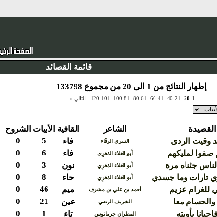
قائمة القصائد
إظهار النتائج من 1 الى 20 من مجموع 133798
20-1
40-21
60-41
80-61
100-81
120-101
التالي »
القصيدة
الشاعر
القافية
الأبيات
الشروح
0
5
هد وقيت الردى
فاء
السري الرفّاء
0
6
 صفوا لمليكهم
فاء
أَبو العَلاء المَعَرِي
0
3
لناس جئناه مرة
نون
أَبو العَلاء المَعَرِي
0
8
 تارات وما جسدي
حاء
أَبو العَلاء المَعَرِي
0
46
ي للغرام عزيم
ميم
أحمد بن علي بن مشرف
0
21
والحسام معا
عين
الشريف الرضي
0
1
حيانا بأوبته
تاء
المطران جرمانوس