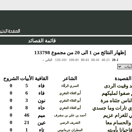
قائمة القصائد
إظهار النتائج من 1 الى 20 من مجموع 133798
20-1
40-21
60-41
80-61
100-81
120-101
التالي »
القصيدة
الشاعر
القافية
الأبيات
الشروح
0
5
هد وقيت الردى
فاء
السري الرفّاء
0
6
 صفوا لمليكهم
فاء
أَبو العَلاء المَعَرِي
0
3
لناس جئناه مرة
نون
أَبو العَلاء المَعَرِي
0
8
 تارات وما جسدي
حاء
أَبو العَلاء المَعَرِي
0
46
ي للغرام عزيم
ميم
أحمد بن علي بن مشرف
0
21
والحسام معا
عين
الشريف الرضي
0
1
حيانا بأوبته
تاء
المطران جرمانوس