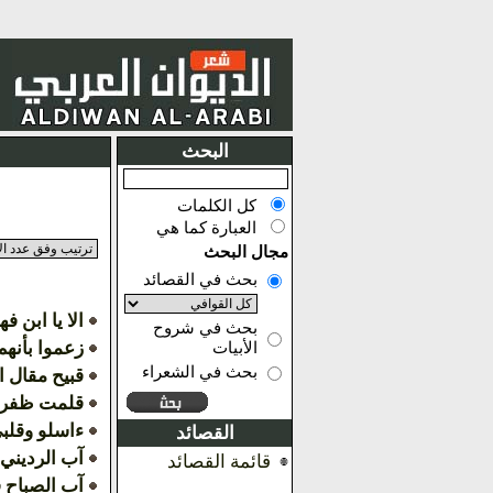
البحث
كل الكلمات
العبارة كما هي
مجال البحث
بحث في القصائد
الا يا ابن ف
بحث في شروح
زعموا بأنهم
الأبيات
بحث في الشعراء
قبيح مقال ا
قلمت ظفري
ءاسلو وقلب
القصائد
آب الرديني 
قائمة القصائد
آب الصباح فا