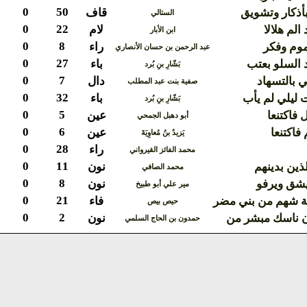
0
50
أذكار وتشويق
قاف
الستالي
0
22
الم هلالا
لام
ابن الأبار
0
8
موم وفكر
راء
عبد الرحمن بن حسان الأنصاري
0
27
 السلو بعتب
باء
بَشّارِ بنِ بُرد
0
7
 بالتسهاد
دال
صفية بنت عبد المطلب
0
32
 ليلي لم يأب
باء
بَشّارِ بنِ بُرد
0
5
 فاكتنعا
عين
أبو دهبل الجمحي
0
6
فاكتنعا
عين
يَزيدُ بنُ مُعاوِيَةَ
0
28
راء
محمد الفائز القيرواني
0
11
لذين بدينهم
نون
محمد الصافي
0
8
يشق ويرفو
نون
مير علي أبو طبيخ
0
21
ة شهم من بني مضر
فاء
حيص بيص
0
2
ن ناسك مبشر من
نون
حمدون بن الحاج السلمي