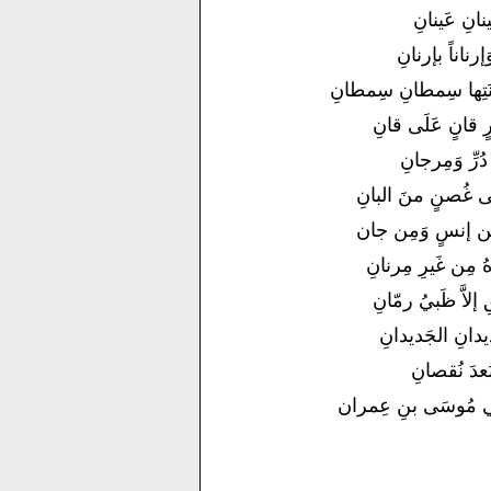
َينانِ عَينانِ
إرناناً بإرنانِ
تِها سِمطانِ سِمطانِ
رٍ قانٍ عَلَى قانِ
 دُرِّ وَمِرجانِ
َى غُصنٍ منَ البانِ
ِ مِن إنسٍ وَمِن جان
ُ مِن غَيرِ مِرنانِ
 إلاَّ ظَبيُ رمّانِ
ديدانِ الجَديدانِ
 بَعدَ نُقصانِ
ةِ في مُوسَى بنِ عِمران