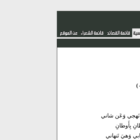
ن نَهجي وَعَن شاني
وطانِ بِأَوطانِ
ابي وَهيَ تَنهاني