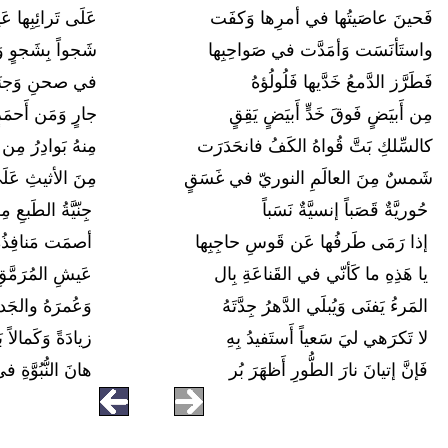
فَحينَ عاصَيتُها في أمرِها وَكفَت
عَلَى تَرائِبِها ع
واستَأنَسَت وَأمَدَّت في صَواحِبِها
شَجواً بِشَجوٍ وَ
فَطَرَّز الدَّمعُ خَدَّيها فَلُولُؤهُ
في صحنِ وَجنَ
مِن أَبيَضٍ فَوقَ خَدٍّ أَبيَضٍ يَقِقٍ
جارٍ وَمَن أَحمَ
كالسِّلكِ بَتَّ قُواهُ الكَفُ فانحَدَرَت
مِنهُ بَوادِرُ مِن
شَمسٌ مِنَ العالَمِ النوريّ في غَسَقٍ
مِنَ الأثيثِ عَل
حُوريَّةٌ قَصَباً إنسيَّةٌ نَسَباً
جِنّيَّةُ الطَبع
إذا رَمَى طَرفُها عَن قَوسِ حاجِبِها
أصمَت مَنافِذُه
يا هَذِهِ ما كَأنّي في القَناعَةِ بِال
عَيشِ المُرَمَّقِ
المَرءُ يَفنَى وَيُبلَي الدَّهرُ جِدَّتَهُ
وَعُمرَهُ والجَ
لا تَكرَهي ليَ سَعياً أَستَفيدُ بِهِ
زيادَةً وَكَمالاً
فَإنَّ إتيانَ نارَ الطُّورِ أَظهَرَ بُر
هانَ النُّبُوَّ