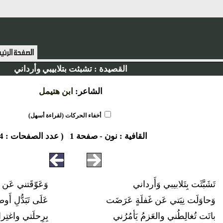
القصيدة :
تشبثت بتلابيبي وأرداني
الشاعر:
ابن هتيمل
أخفاء الحركات (لقراءة أسهل)
القافية :
نون
-
صفحة 1
( عدد الصفحات : 4 )
تَشَبَّثَت بِتَلابيبي وَأَرداني
وَعَوّقَتني عَ
وَحاوَلَت نِيَتي عَن غَفلَةٍ عَرَضَت
عَلَى تَبَدُّلِ أَ
باتَت تُغالِطُني والعَزمُ يَأمُرُني
بِرِحلَتي واغتِر