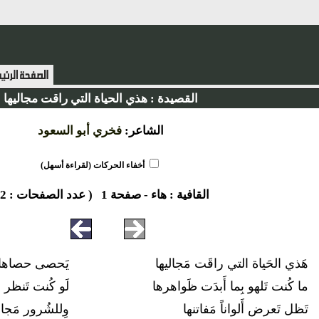
القصيدة :
هذي الحياة التي راقت مجاليها
الشاعر:
فخري أبو السعود
أخفاء الحركات (لقراءة أسهل)
القافية :
هاء
-
صفحة 1
( عدد الصفحات : 2 )
هَذي الحَياة التي راقَت مَجاليها
يَحصى حصاها و
ما كُنت تَلهو بِما أَبدَت ظَواهرها
لَو كُنت تَنظر 
تَظل تَعرض أَلواناً مَفاتنها
وِللشُرور مَجا