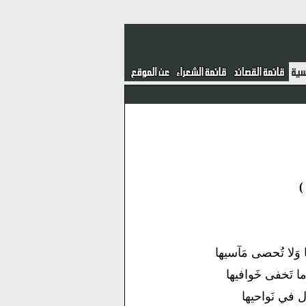
َلا تُحصى مَآسيها
ما تَخفى خَوافيها
ل في نَواحيها