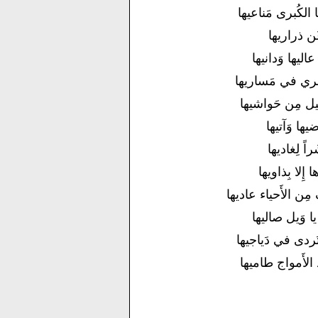
ها الكُبرى مَناعيها
َن ذراريها
اليها وَدانيها
َجري في مَساريها
ل مِن حَواشيها
ضيها وَآتيها
اً لِغاديها
 إِلا بِذاويها
ِن الأَحياء عاديها
 يا وَيل صاليها
َردى في دَياجيها
 الأَمواج طاميها