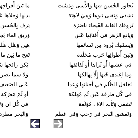
تُجاور الحُسن فيها وَالأَسى وَمَشَت
ما بَينَ أَفراحِ
يَشقى وَيَفنى بَنوها وَهِيَ لاهِيَة
بدلها وَحلاها ع
تَروقك الغابة الفَيحاء ناضِرَة
يَرف بِالحُسن ع
وَيانع الزَهر في أَفنائِها عَبَق
وَريق الماء ي
وَيَستَبيك بُرود مِن نَسائمها
هين وَظل ظَلي
وَبَينَ أَطوائِها حَرب مُخَلَدة
تَعج ما بَينَ ما
في عشبها أَو ثَراها أَو لَفائفها
يَكن رائحها شَر
وَما اِغتَدى حُبها إِلّا بِهالكها
وَلا سما نَضرها
تَغلغل الظُلم في أَحنائِها وَعدا
عَلى الضَعيف م
في كُل طرفة عَين ثُم مُهلكة
أَو ثُمَ مَعرَكة
تَشقى وَتَألم آلاف مُؤلَفة
في كُل آن وَت
وَتَعشق البَحر في رَحب وَفي عَظم
وَالبَحر مطرد