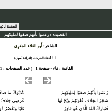
القصيدة :
زعموا بأنهم صفوا لمليكهم
الشاعر:
أَبو العَلاء المَعَرِي
أخفاء الحركات (لقراءة أسهل)
القافية :
فاء
-
صفحة 1
( عدد الصفحات : 1 )
زَعَمُوا بِأَنَّهُمُ صَفَوْا لِمَلِيكِهِمْ
كَذَبُوكَ ما صَافَ
شَجَرُ الخِلافِ قُلوبُهُمْ وَيْحٌ لَهَا
غَرَضِي خِلافُ ا
فَتَبارَكَ اللهُ الَّذي هُوَ قادِرٌ
تَعْيَا وَتَقْصُرُ 