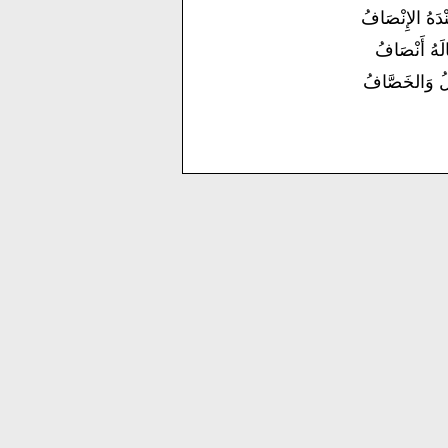
ْدَهُ الإِنْصَافُ
الَهُ أَنْصَافُ
بْلُ وَالخَصَّافُ