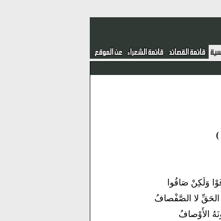
وْا وَلَكِنْ صَافُوا
لحَقِّ لا الصَّفْصافُ
دُونَهُ الأَوْصافُ