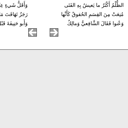
الظُّلْمُ أَكْثَرُ ما يَعيشُ بِهِ الفَتَى
وَأَقَلُّ شَيءٍ عِن
مُنِعَتْ مِنَ القِسَمِ الحُقوقُ كَأَنَّها
رَجَزٌ تَهَافَتَ مَ
وَعُنوا فَقَالَ الشَّافِعيُّ وَمالِكٌ
وَأَبو حَنِيفَةَ قَ