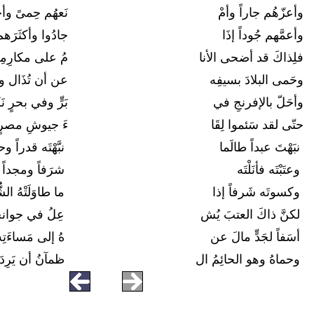
وأعزّهُم جاراً وأمْ
نَعهُم حِمىً وأجل
وأعمَّهم جُوداً إذَا
جادُوا وأكثَرَهم 
فلِذاكَ قد أضحى الأنا
مُ على مكارِمِه
وحَمى البلادَ بسيفِه
عن أن تُذَال وأ
وأحَلّ بالإفرنجِ في
بَرٍّ وفي بحرٍ نَك
حتّى لقد سَئموا لِقَا
ءَ جيوشِ مصرٍ و
نبَهْتَ عبداً طالَما
نبَّهْتَه قدراً و
وعتَبْتَه فأنَلْتَه
شرَفاً ومجداً ل
وكسوتَه شَرفاً إذا
ما طاوَلَتْهُ الش
لكنَّ ذاكَ العتبَ يُش
عِلُ في جوانحِه
أسَفاً لجَدٍّ مالَ عن
هُ إلى مَساءَتِ
وحماهُ وهو الحائِمُ ال
ظمآنُ أن يَرِدَ ا