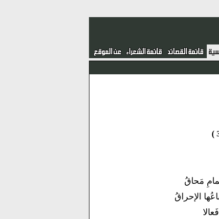
َّمامِ مَحاقُ
ُها الإحراقُ
فَعالا