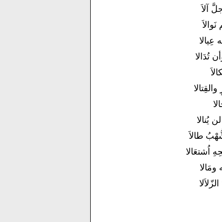
َّ آلاَ
نَوالاَ
 عِيالا
ن تُدَالا
الاَ
القِتالا
حالا
ن يُنالا
ُّهْبُ طالاَ
ِ اُشتعَالا
ه ومَالا
لزّلاَلا