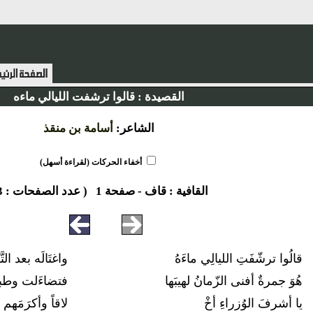
القصيدة :
قالوا ترشفت الليالي ماءه
الشاعر:
أسامة بن منقذ
أخفاء الحركات (لقراءة أسهل)
القافية :
قاف
-
صفحة 1
( عدد الصفحات : 3 )
قالُوا ترشّفَتِ الليالِي ماءَهُ
واغتَالَه بعد الت
هُوَ جمرةٌ أفنى الزّمانُ لهيبَها
فتضاءَلت وطباع
يا أشرفَ الوُزراءِ أخْ
لاقاً وأكرَمَهم 