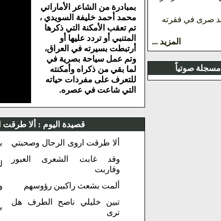
بمبادرة من الشاعر الأماراتي
محمد أحمد خليفة السويدي ،
قد صرى في فقرته
تم تعقب الأمكنة التي ذكرها
المتنبي أو تردد عليها أو
المزيد ...
أرتبطت بسيرته في العراق،
وتم عمل سياحة بصرية في
مسجلة صوتياً
لما بقي من ذكراه وأمكنته
للتعرف على مفردات حياته
التي شاعت في عصره.
قصيدة اليوم :
ألا طرقت ا
ألا طرقت اروى الرحال وصحبتي
ب
وقد غابت الشعرى العبور
ل
وقاربت
ألمت بشعث راكبين رؤوسهم
و
تبين خليلي ناصح الطرف هل
ب
ترى