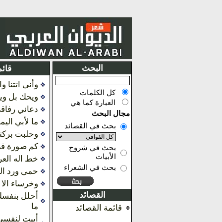
البحث
قائم
وأنى اتتنا و
كل الكلمات
ويحك بل ويب
العبارة كما هي
دعاني رفاق
مجال البحث
ما لأبي اليم
بحث في القصائد
وحلبت بركتها
كم صورة ف
بحث في شروح
الأبيات
خط اله الع
بحث في الشعراء
حمى ورد ال
وخرساء الا ف
القصائد
أحلل بنفسك
ما
قائمة القصائد
أبيت لنفسي