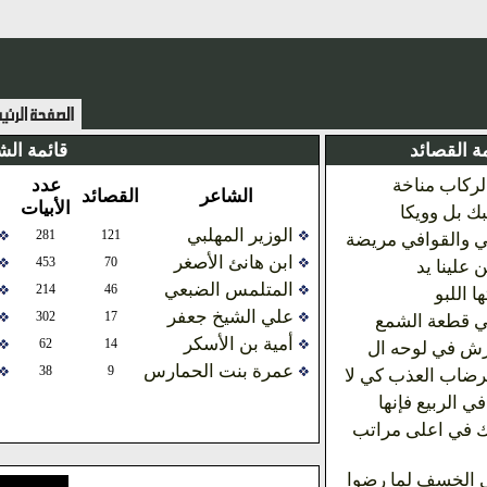
ة القصائد
قائمة الش
الركاب مناخة
عدد
الشاعر
القصائد
الأبيات
ك بل وويكا
الوزير المهلبي
281
121
ي والقوافي مريضة
ابن هانئ الأصغر
453
70
ن علينا يد
المتلمس الضبعي
214
46
 اللبو
علي الشيخ جعفر
302
17
ي قطعة الشمع
أمية بن الأسكر
62
14
رش في لوحه ال
عمرة بنت الحمارس
38
9
رضاب العذب كي لا
ي الربيع فإنها
 في اعلى مراتب
 الخسف لما رضوا