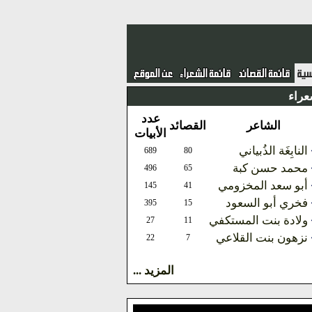
عراء
عدد
الشاعر
القصائد
الأبيات
النابِغَة الذُبياني
689
80
محمد حسن كبة
496
65
أبو سعد المخزومي
145
41
فخري أبو السعود
395
15
ولادة بنت المستكفي
27
11
نزهون بنت القلاعي
22
7
المزيد ...