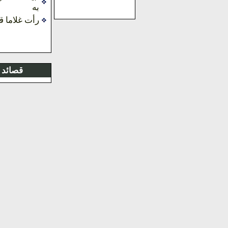
به
رأت غلاما 
قصائد 